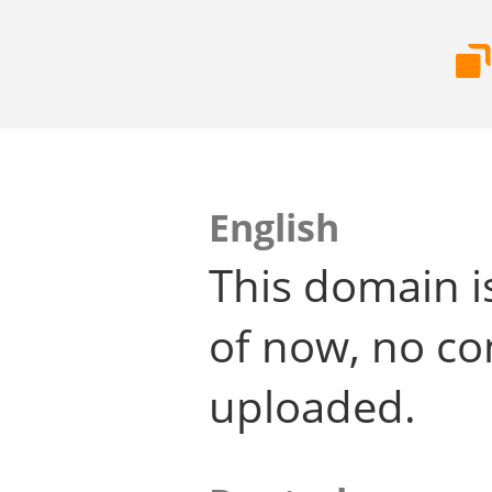
English
This domain i
of now, no co
uploaded.