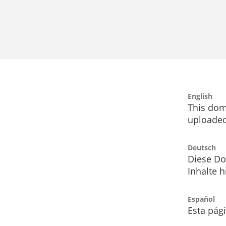
English
This dom
uploaded
Deutsch
Diese Do
Inhalte h
Español
Esta pág