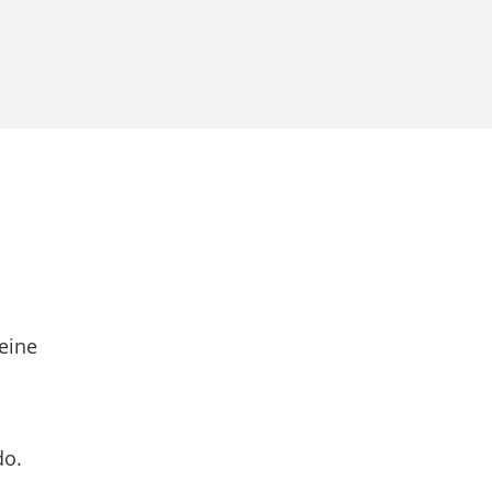
eine
do.