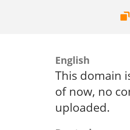
English
This domain i
of now, no co
uploaded.