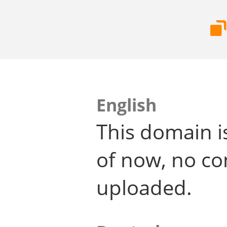
English
This domain i
of now, no co
uploaded.