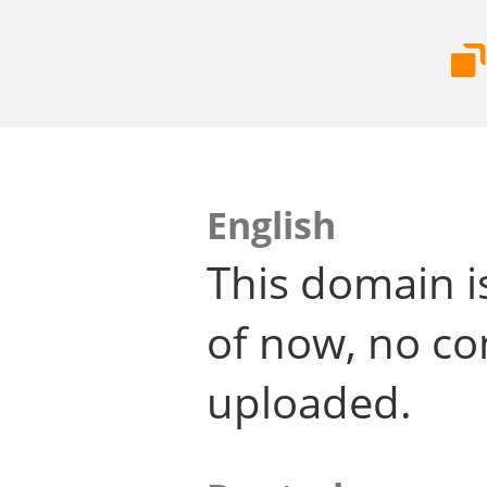
English
This domain i
of now, no co
uploaded.