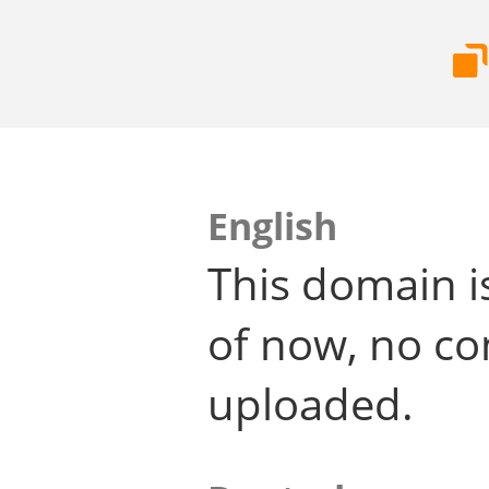
English
This domain i
of now, no co
uploaded.