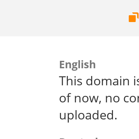
English
This domain i
of now, no co
uploaded.