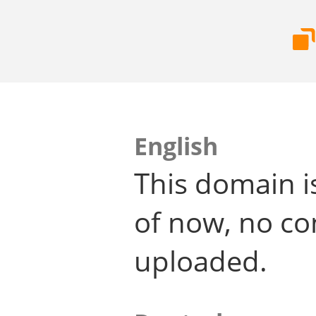
English
This domain i
of now, no co
uploaded.