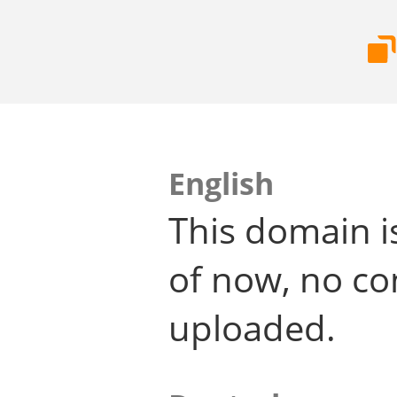
English
This domain i
of now, no co
uploaded.