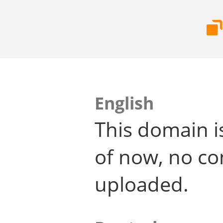
English
This domain i
of now, no co
uploaded.