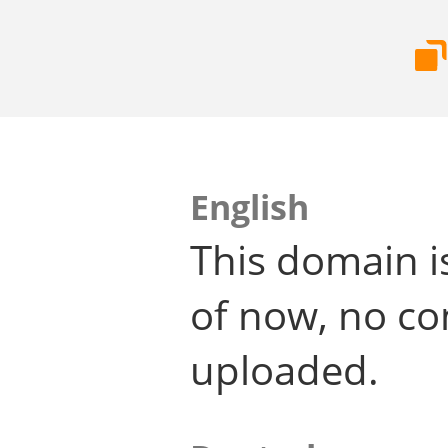
English
This domain i
of now, no co
uploaded.