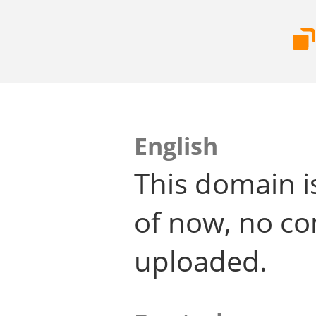
English
This domain i
of now, no co
uploaded.