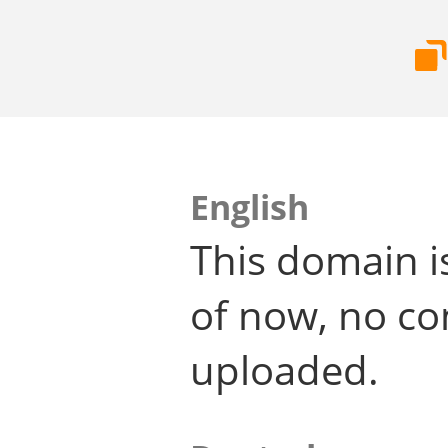
English
This domain i
of now, no co
uploaded.