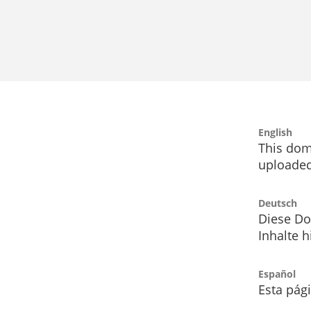
English
This dom
uploaded
Deutsch
Diese Do
Inhalte h
Español
Esta pág