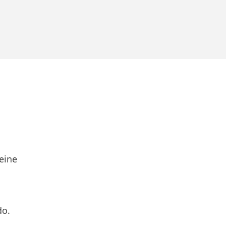
eine
do.