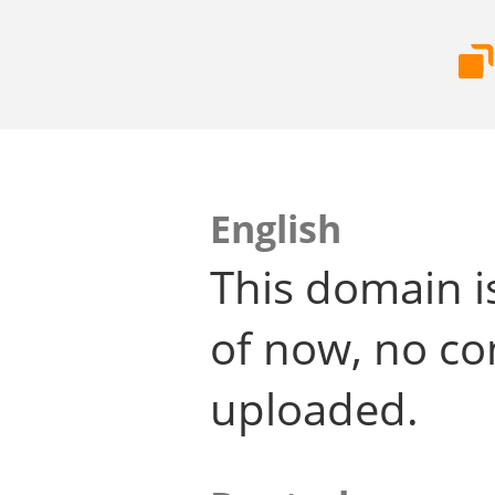
English
This domain i
of now, no co
uploaded.