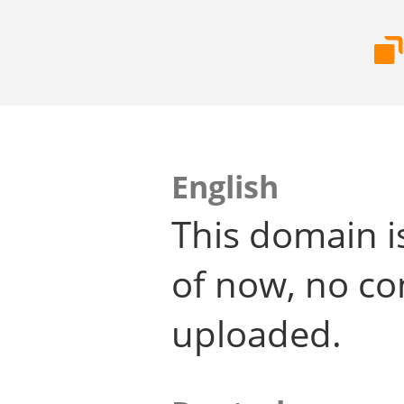
English
This domain i
of now, no co
uploaded.