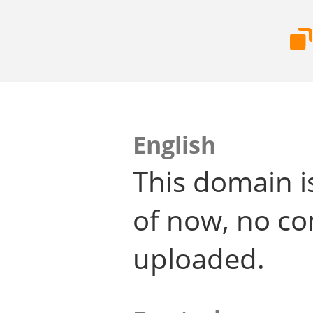
English
This domain i
of now, no co
uploaded.