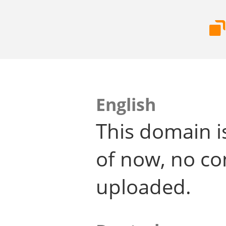
English
This domain i
of now, no co
uploaded.