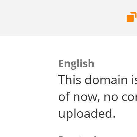
English
This domain i
of now, no co
uploaded.