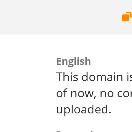
English
This domain i
of now, no co
uploaded.