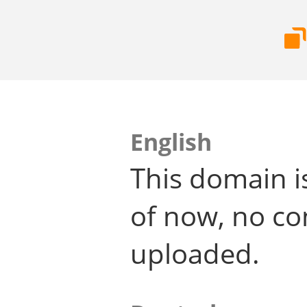
English
This domain i
of now, no co
uploaded.