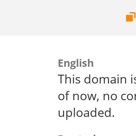
English
This domain i
of now, no co
uploaded.