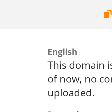
English
This domain i
of now, no co
uploaded.