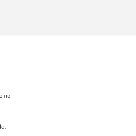
eine
do.