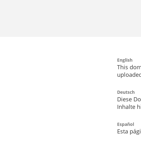
English
This dom
uploaded
Deutsch
Diese Do
Inhalte h
Español
Esta pág