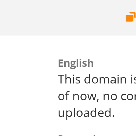
English
This domain i
of now, no co
uploaded.