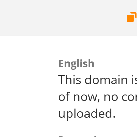
English
This domain i
of now, no co
uploaded.