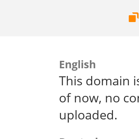
English
This domain i
of now, no co
uploaded.