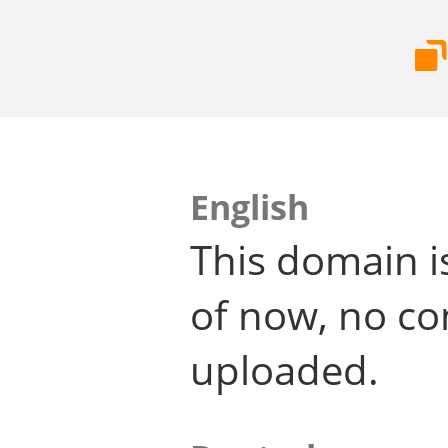
English
This domain i
of now, no co
uploaded.