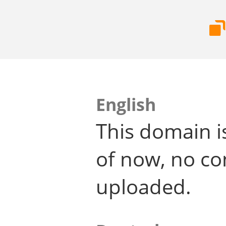
English
This domain i
of now, no co
uploaded.