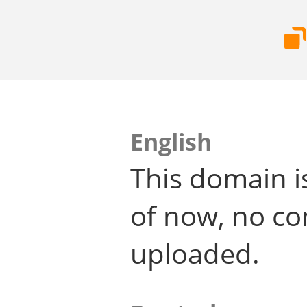
English
This domain i
of now, no co
uploaded.