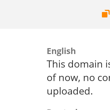
English
This domain i
of now, no co
uploaded.