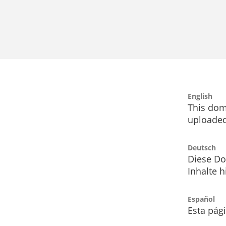
English
This dom
uploaded
Deutsch
Diese Do
Inhalte h
Español
Esta pág