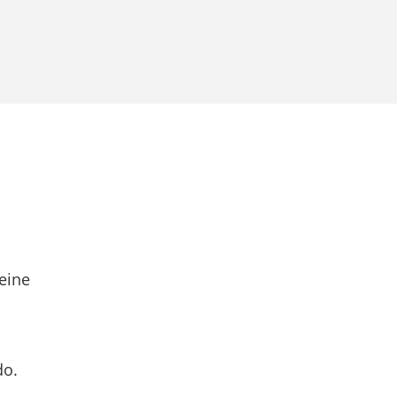
eine
do.