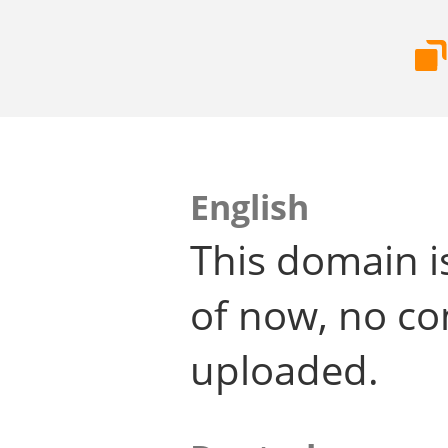
English
This domain i
of now, no co
uploaded.