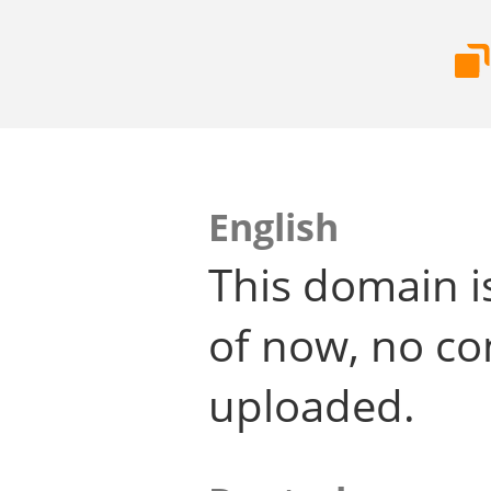
English
This domain i
of now, no co
uploaded.