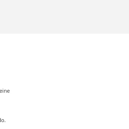
eine
do.