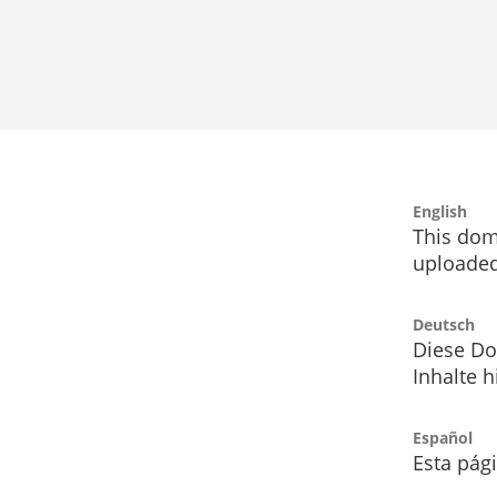
English
This dom
uploaded
Deutsch
Diese Do
Inhalte h
Español
Esta pág