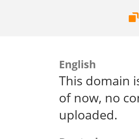
English
This domain i
of now, no co
uploaded.