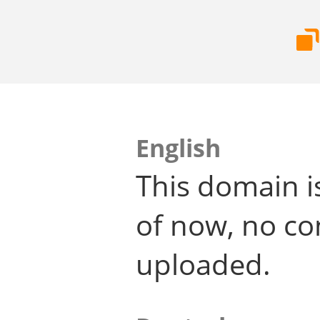
English
This domain i
of now, no co
uploaded.