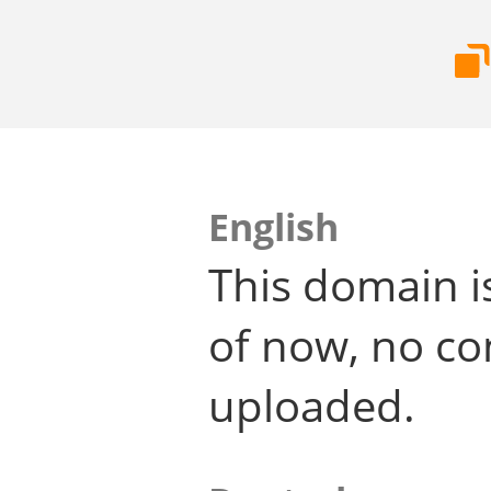
English
This domain i
of now, no co
uploaded.