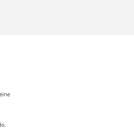
eine
do.