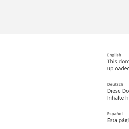
English
This dom
uploaded
Deutsch
Diese Do
Inhalte h
Español
Esta pág