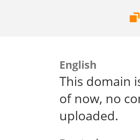
English
This domain i
of now, no co
uploaded.