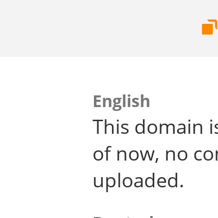
English
This domain i
of now, no co
uploaded.