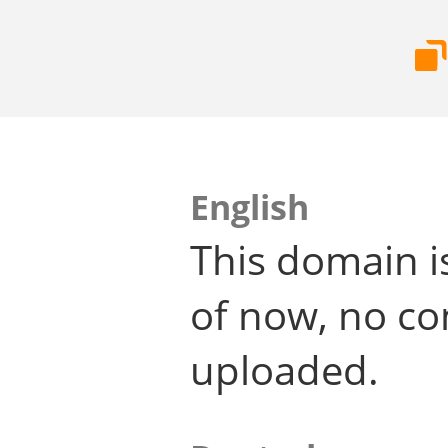
English
This domain i
of now, no co
uploaded.