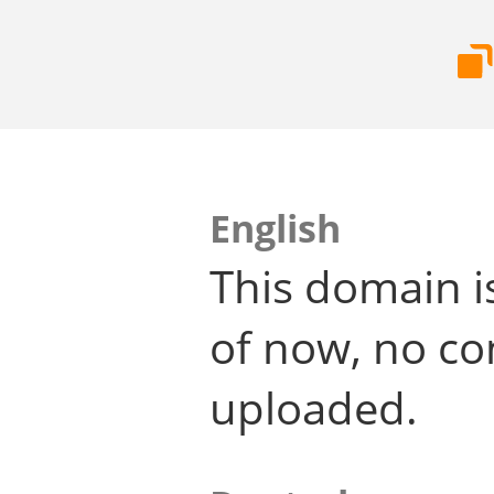
English
This domain i
of now, no co
uploaded.