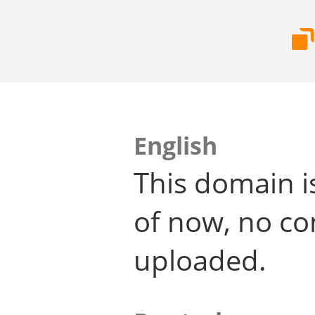
English
This domain i
of now, no co
uploaded.