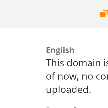
English
This domain i
of now, no co
uploaded.