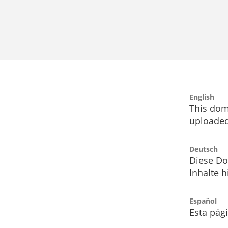
English
This dom
uploaded
Deutsch
Diese Do
Inhalte h
Español
Esta pág