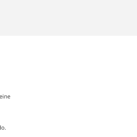
eine
do.