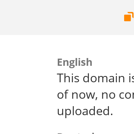
English
This domain i
of now, no co
uploaded.