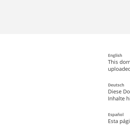
English
This dom
uploaded
Deutsch
Diese Do
Inhalte h
Español
Esta pág