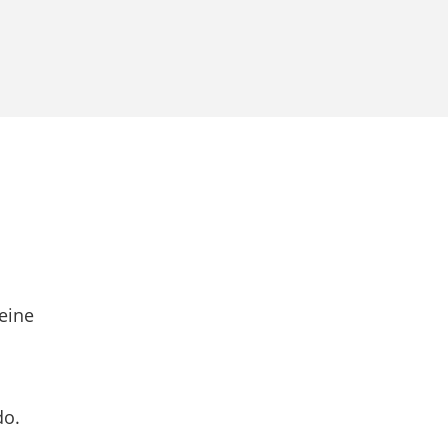
eine
do.