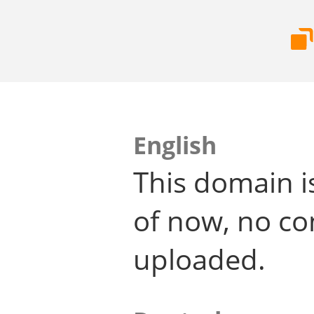
English
This domain i
of now, no co
uploaded.