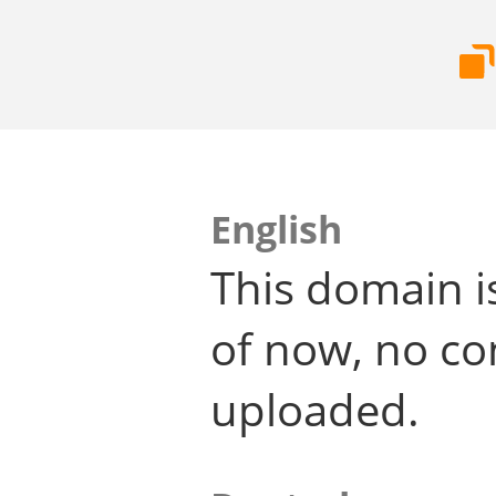
English
This domain i
of now, no co
uploaded.